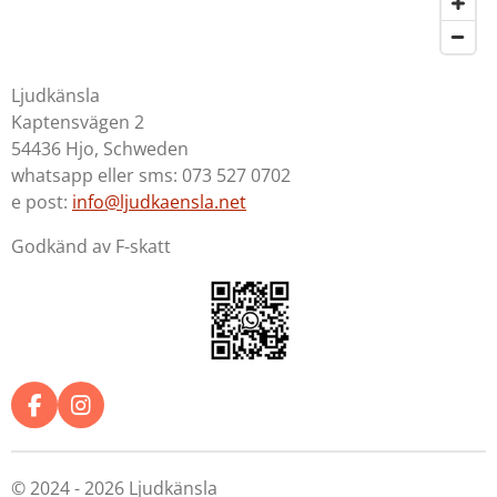
Ljudkänsla
Kaptensvägen 2
54436 Hjo, Schweden
whatsapp eller sms: 073 527 0702
e post:
info@ljudkaensla.net
Godkänd av F-skatt
F
I
a
n
c
s
e
t
© 2024 - 2026 Ljudkänsla