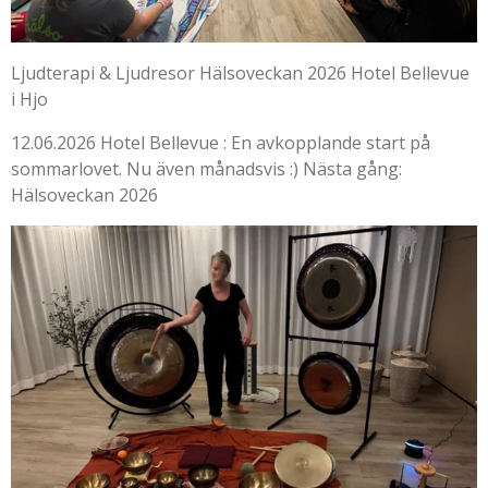
Ljudterapi & Ljudresor Hälsoveckan 2026 Hotel Bellevue
i Hjo
12.06.2026 Hotel Bellevue : En avkopplande start på
sommarlovet. Nu även månadsvis :) Nästa gång:
Hälsoveckan 2026